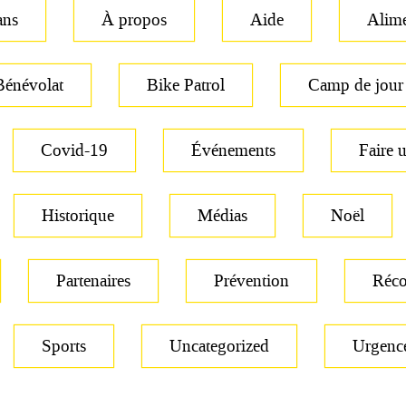
ans
À propos
Aide
Alime
Bénévolat
Bike Patrol
Camp de jour
Covid-19
Événements
Faire 
Historique
Médias
Noël
Partenaires
Prévention
Réc
Sports
Uncategorized
Urgenc