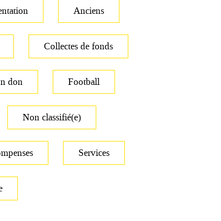
ntation
Anciens
Collectes de fonds
un don
Football
Non classifié(e)
ompenses
Services
e