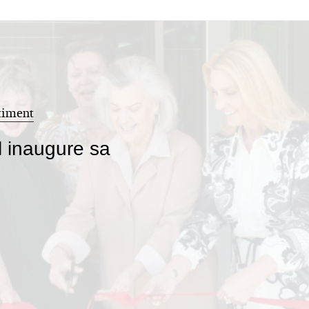
timent
l inaugure sa