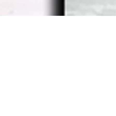
Pour l’année 2025, nous vous proposons
de
nouvelles activités pour les jeunes de 5 à 17
ans
!
Des plans de paiement ou des tarifs réduit
s sont
disponibles en fonction des revenus de la famille.
Pour consulter notre échelle mobile, cliquez sur le
bouton ci-dessous.
Les inscriptions sont ouvertes –
N’attendez pas!